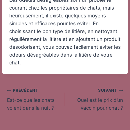
Les odeurs désagréables sont un problème
courant chez les propriétaires de chats, mais
heureusement, il existe quelques moyens
simples et efficaces pour les éviter. En
choisissant le bon type de litière, en nettoyant
régulièrement la litière et en ajoutant un produit
désodorisant, vous pouvez facilement éviter les
odeurs désagréables dans la litière de votre
chat.
Navigation
PRÉCÉDENT
SUIVANT
Est-ce que les chats
Quel est le prix d’un
de
voient dans la nuit ?
vaccin pour chat ?
l’article