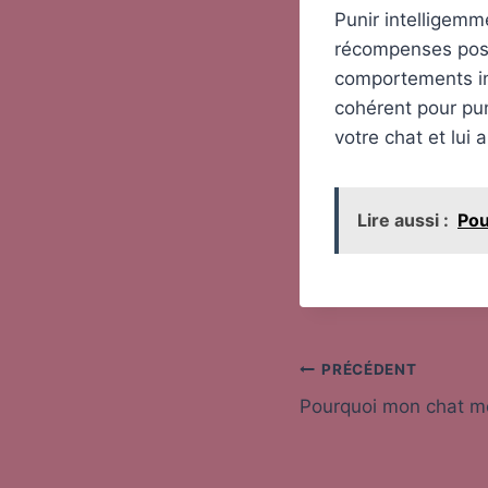
Punir intelligemme
récompenses posi
comportements in
cohérent pour pun
votre chat et lui
Lire aussi :
Pou
Navigation
PRÉCÉDENT
Pourquoi mon chat m
de
l’article