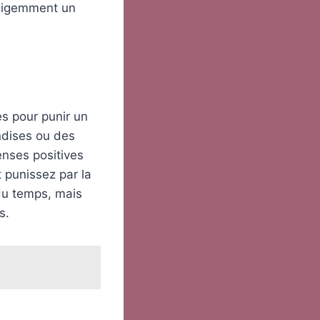
elligemment un
es pour punir un
ndises ou des
enses positives
punissez par la
du temps, mais
s.