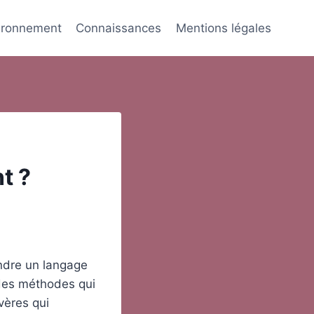
ironnement
Connaissances
Mentions légales
t ?
endre un langage
t des méthodes qui
vères qui