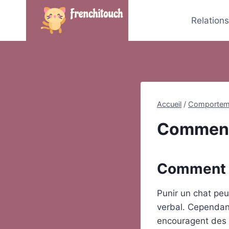
Skip
to
Relation
content
Accueil
/
Comportem
Comment 
Comment p
Punir un chat peu
verbal. Cependant
encouragent des c