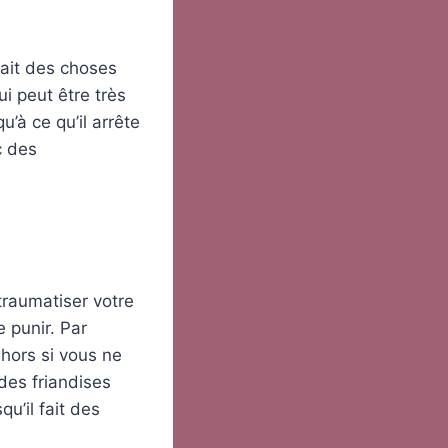
fait des choses
ui peut être très
u’à ce qu’il arrête
c des
 traumatiser votre
e punir. Par
hors si vous ne
des friandises
u’il fait des