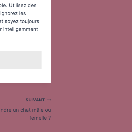
le. Utilisez des
ignorez les
t soyez toujours
r intelligemment
SUIVANT
endre un chat mâle ou
femelle ?