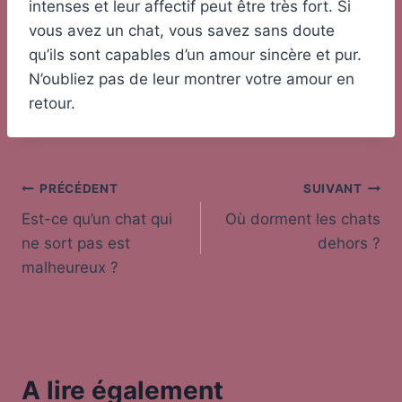
intenses et leur affectif peut être très fort. Si
vous avez un chat, vous savez sans doute
qu’ils sont capables d’un amour sincère et pur.
N’oubliez pas de leur montrer votre amour en
retour.
Navigation
PRÉCÉDENT
SUIVANT
Est-ce qu’un chat qui
Où dorment les chats
de
ne sort pas est
dehors ?
l’article
malheureux ?
A lire également