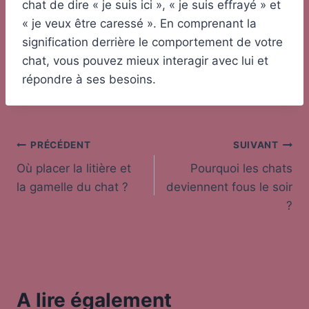
chat de dire « je suis ici », « je suis effrayé » et
« je veux être caressé ». En comprenant la
signification derrière le comportement de votre
chat, vous pouvez mieux interagir avec lui et
répondre à ses besoins.
Navigation
PRÉCÉDENT
SUIVANT
Où placer la litière et
Pourquoi les chats
de
la gamelle du chat ?
deviennent fous le soir
l’article
?
A lire également