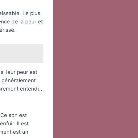
aissable. Le plus
ence de la peur et
érissé.
i leur peur est
est généralement
rarement entendu,
. Ce son est
nfuir. Il est
ement est un