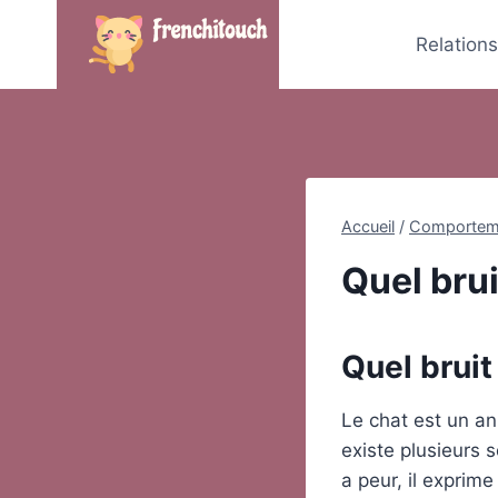
Skip
to
Relation
content
Accueil
/
Comportem
Quel brui
Quel bruit 
Le chat est un an
existe plusieurs 
a peur, il exprim