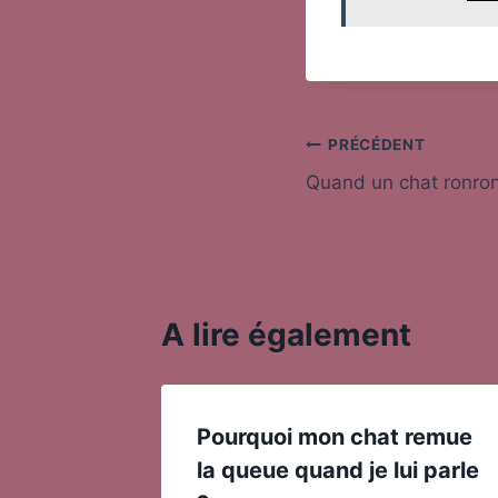
Navigation
PRÉCÉDENT
Quand un chat ronronn
de
l’article
A lire également
Pourquoi mon chat remue
la queue quand je lui parle