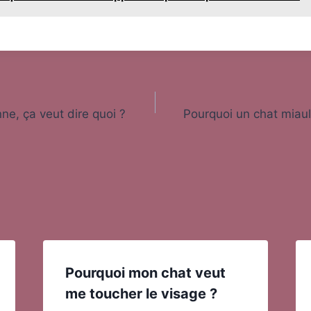
e, ça veut dire quoi ?
Pourquoi un chat miaul
Pourquoi mon chat veut
me toucher le visage ?