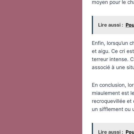
moyen pour le chat
Lire aussi :
Pou
Enfin, lorsqu’un c
et aigu. Ce cri es
terreur intense. C
associé à une sit
En conclusion, lor
miaulement est l
recroquevillée et
un sifflement ou u
Lire aussi :
Pou