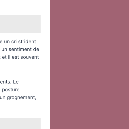
e un cri strident
ar un sentiment de
 et il est souvent
rents. Le
 posture
e un grognement,