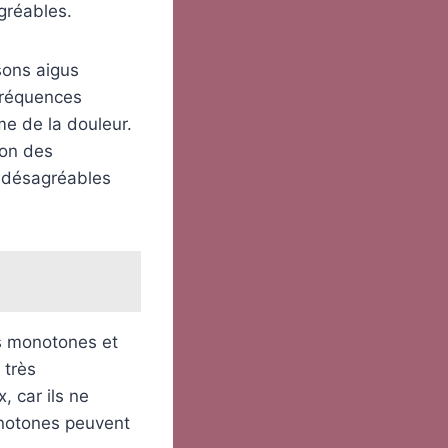
gréables.
 sons aigus
 fréquences
e de la douleur.
son des
s désagréables
ns monotones et
 très
, car ils ne
onotones peuvent