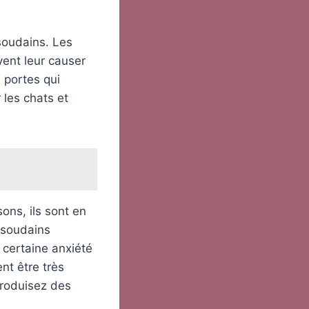
 soudains. Les
vent leur causer
 portes qui
 les chats et
ons, ils sont en
t soudains
 certaine anxiété
nt être très
produisez des