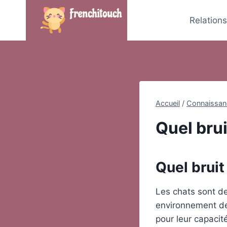
Skip
to
Relation
content
Accueil
/
Connaissan
Quel brui
Quel bruit
Les chats sont de
environnement de 
pour leur capacit