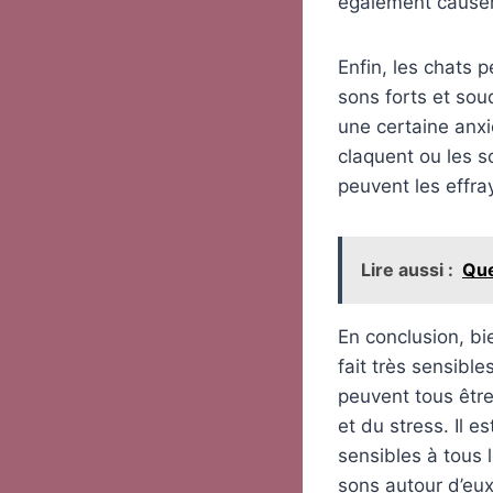
également causer 
Enfin, les chats 
sons forts et sou
une certaine anxi
claquent ou les s
peuvent les effra
Lire aussi :
Que
En conclusion, bi
fait très sensibl
peuvent tous être
et du stress. Il e
sensibles à tous 
sons autour d’eux