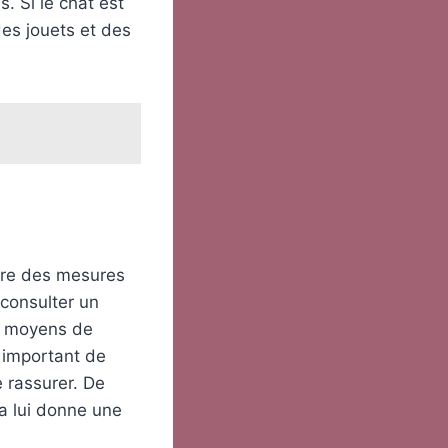
. Si le chat est
des jouets et des
ndre des mesures
 consulter un
es moyens de
t important de
e rassurer. De
la lui donne une