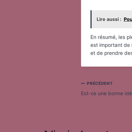
Lire aussi :
Pou
En résumé, les pl
est important de
et de prendre des
Navigation
PRÉCÉDENT
Est-ce une bonne idée
de
l’article