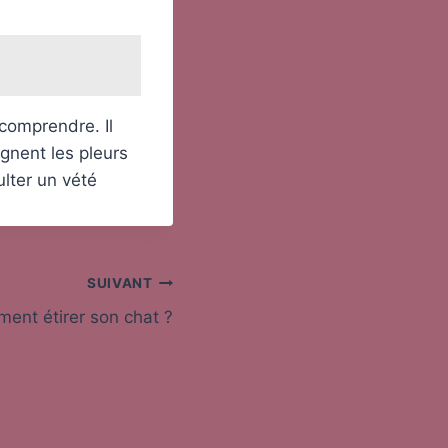
 comprendre. Il
gnent les pleurs
lter un vété
SUIVANT
ent étirer son chat ?