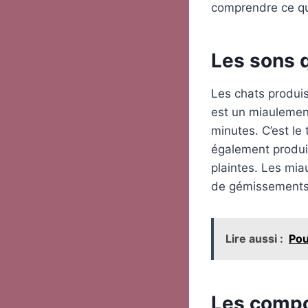
comprendre ce qu’
Les sons q
Les chats produis
est un miaulement
minutes. C’est le
également produi
plaintes. Les mi
de gémissements
Lire aussi :
Pou
Les compo