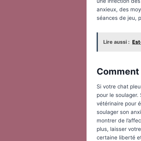
une infection des
anxieux, des moye
séances de jeu, p
Lire aussi :
Est
Comment r
Si votre chat ple
pour le soulager.
vétérinaire pour 
soulager son anxi
montrer de l’affec
plus, laisser votr
certaine liberté e