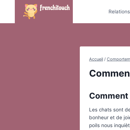
Skip
to
Relation
content
Accueil
/
Comportem
Comment 
Comment s
Les chats sont d
bonheur et de joi
poils nous inquièt