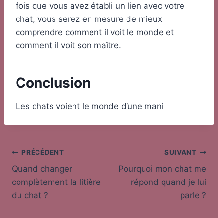
fois que vous avez établi un lien avec votre
chat, vous serez en mesure de mieux
comprendre comment il voit le monde et
comment il voit son maître.
Conclusion
Les chats voient le monde d’une mani
Navigation
PRÉCÉDENT
SUIVANT
Quand changer
Pourquoi mon chat me
de
complètement la litière
répond quand je lui
l’article
du chat ?
parle ?