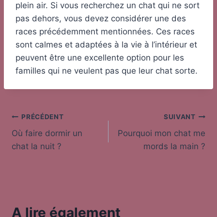
plein air. Si vous recherchez un chat qui ne sort
pas dehors, vous devez considérer une des
races précédemment mentionnées. Ces races
sont calmes et adaptées à la vie à l’intérieur et
peuvent être une excellente option pour les
familles qui ne veulent pas que leur chat sorte.
Navigation
PRÉCÉDENT
SUIVANT
Où faire dormir un
Pourquoi mon chat me
de
chat la nuit ?
mords la main ?
l’article
A lire également