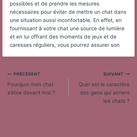
possibles et de prendre les mesures
nécessaires pour éviter de mettre un chat dans
une situation aussi inconfortable. En effet, en
fournissant à votre chat une source de lumière
et en lui offrant des moments de jeux et de
caresses réguliers, vous pourrez assurer son
Navigation
PRÉCÉDENT
SUIVANT
Pourquoi mon chat
Quel est le caractère
de
s’étire devant moi ?
des gens qui aiment
l’article
les chats ?