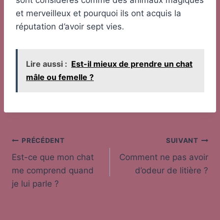
sont considérés comme des animaux magiques
et merveilleux et pourquoi ils ont acquis la
réputation d’avoir sept vies.
Lire aussi :
Est-il mieux de prendre un chat
mâle ou femelle ?
Navigation
PRÉCÉDENT
SUIVANT
Est-ce que mon chat
Comment ne pas avoir
de
me comprend quand
d’odeur de litière ?
l’article
je lui parle ?